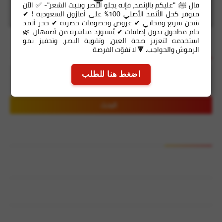
قال ﷺ: "عليكم بالإثمد، فإنه يجلو البصر وينبت الشعر"- ✅ الآن
متوفر كحل الأثمد الأصلي 100% على أمازون السعودية ! ✔
شحن سريع ومجاني ✔ عروض وخصومات حصرية ✔ حجر أثمد
خام مطحون بدون إضافات ✔ يُستورد مباشرة من أصفهان 🌿
استخدمه لتعزيز صحة العين، وتقوية البصر، وتحفيز نمو
بحث هذه المدونة الإلكترونية
الرموش والحواجب. 🔻 لا تفوّت الفرصة
اضغط هنا للطلب
نموذج الاتصال
الاسم
بريد إلكتروني
رسالة